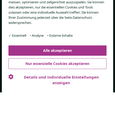
messen, optimieren und zielgerichtet auszuspielen. Sie können
Fachkreise
dies akzeptieren, nur die essentiellen Cookies und Tools
zulassen oder eine individuelle Auswahl treffen. SIe können
Verordnungsempfehlung
Ihrer Zustimmung jederzeit über die Seite Datenschutz
PZN-Katalog
widersprechen.
Ärztestudien
✓
Essentiell
•
Analyse
•
Externe Inhalte
Alle akzeptieren
Bezugsquellen
Nur essenzielle Cookies akzeptieren
Online-Shop
Details und individuelle Einstellungen
anzeigen
© Med SSE, 2026
Datenschutzerklärung
Impressum
Med SSE System GmbH, Andernacher Str. 21a, 90411 Nürnberg
Impressum
Datenschutz
AGB
Kontakt