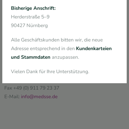
Bisherige Anschrift:
Herderstraße 5–9
Kostenlose Beratung
90427 Nürnberg
Alle Geschäftskunden bitten wir, die neue
Diskret und kompetent
Adresse entsprechend in den
Kundenkarteien
Med SSE System GmbH
und Stammdaten
anzupassen.
Andernacher Str. 21a
90411 Nürnberg
Vielen Dank für Ihre Unterstützung.
Tel. +49 (0) 911 790 88 06
Fax +49 (0) 911 79 23 37
E-Mail:
info@medsse.de